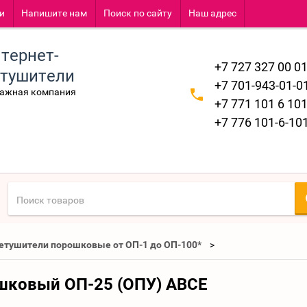
и
Напишите нам
Поиск по сайту
Наш адрес
тернет-
+7 727 327 00 0
етушители
+7 701-943-01-0
тажная компания
+7 771 101 6 10
+7 776 101-6-10
етушители порошковые от ОП-1 до ОП-100*
шковый ОП-25 (ОПУ) АВСЕ