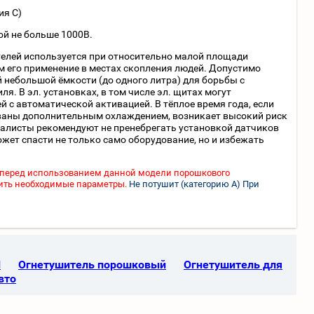
ия С)
ой не больше 1000В.
телей используется при относительно малой площади
м его применение в местах скопления людей. Допустимо
 небольшой ёмкости (до одного литра) для борьбы с
я. В эл. установках, в том числе эл. щитах могут
 с автоматической активацией. В тёплое время года, если
ованы дополнительным охлаждением, возникает высокий риск
циалисты рекомендуют не пренебрегать установкой датчиков
ожет спасти не только само оборудование, но и избежать
 перед использованием данной модели порошкового
ерить необходимые параметры.
Не потушит (категорию А) При
Й
Огнетушитель порошковый
Огнетушитель для
вто