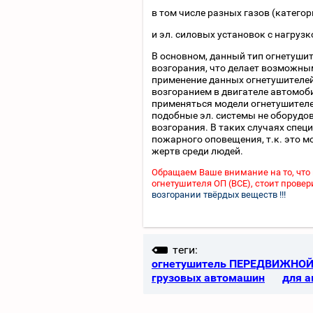
в том числе разных газов (категор
и эл. силовых установок с нагрузк
В основном, данный тип огнетуши
возгорания, что делает возможны
применение данных огнетушителей
возгоранием в двигателе автомобил
применяться модели огнетушителей
подобные эл. системы не оборуд
возгорания. В таких случаях спе
пожарного оповещения, т.к. это м
жертв среди людей.
Обращаем Ваше внимание на то, что
огнетушителя ОП (ВСЕ), стоит пров
возгорании твёрдых веществ !!!
теги:
огнетушитель ПЕРЕДВИЖНО
грузовых автомашин
для а