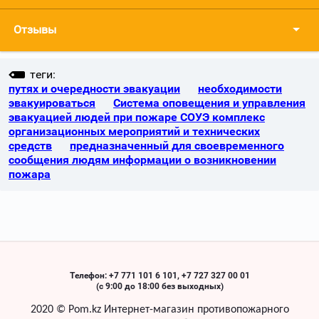
Отзывы
теги:
путях и очередности эвакуации
необходимости
эвакуироваться
Система оповещения и управления
эвакуацией людей при пожаре СОУЭ комплекс
организационных мероприятий и технических
средств
предназначенный для своевременного
сообщения людям информации о возникновении
пожара
Телефон: +7 771 101 6 101, +7 727 327 00 01
(с 9:00 до 18:00 без выходных)
2020 ©
Pom
.
kz
Интернет-магазин противопожарного