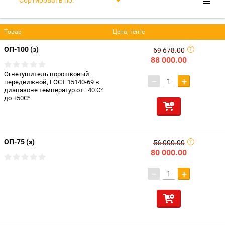
Сортировать по:
Товар
Цена, тенге
ОП-100 (з)
69 678.00
88 000.00
Огнетушитель порошковый
−
+
передвижной, ГОСТ 15140-69 в
диапазоне температур от −40 C°
до +50C°.
ОП-75 (з)
56 000.00
80 000.00
−
+