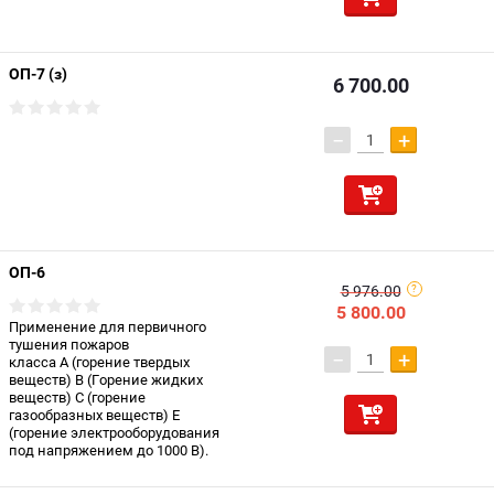
ОП-7 (з)
6 700.00
−
+
ОП-6
5 976.00
5 800.00
Применение для первичного
тушения пожаров
−
+
класса А (горение твердых
веществ) В (Горение жидких
веществ) С (горение
газообразных веществ) Е
(горение электрооборудования
под напряжением до 1000 В).