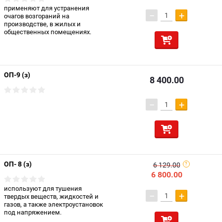
применяют для устранения
−
+
очагов возгораний на
производстве, в жилых и
общественных помещениях.
ОП-9 (з)
8 400.00
−
+
ОП- 8 (з)
6 129.00
6 800.00
используют для тушения
−
+
твердых веществ, жидкостей и
газов, а также электроустановок
под напряжением.