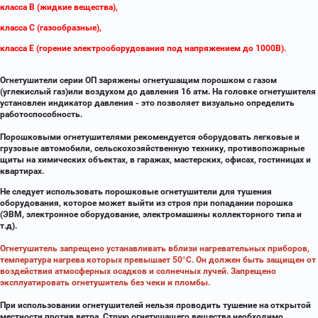
класса В (жидкие вещества),
класса С (газообразные),
класса Е (горение электрооборудования под напряжением до 1000В).
Огнетушители серии ОП заряжены огнетушащим порошком с газом
(углекислый газ)или воздухом до давления 16 атм. На головке огнетушителя
установлен индикатор давления - это позволяет визуально определить
работоспособность.
Порошковыми огнетушителями рекомендуется оборудовать легковые и
грузовые автомобили, сельскохозяйственную технику, противопожарные
щиты на химических объектах, в гаражах, мастерских, офисах, гостиницах и
квартирах.
Не следует использовать порошковые огнетушители для тушения
оборудования, которое может выйти из строя при попадании порошка
(ЭВМ, электронное оборудование, электромашины коллекторного типа и
т.д).
Огнетушитель запрещено устанавливать вблизи нагревательных приборов,
температура нагрева которых превышает 50°С. Он должен быть защищен от
воздействия атмосферных осадков и солнечных лучей. Запрещено
эксплуатировать огнетушитель без чеки и пломбы.
При использовании огнетушителей нельзя проводить тушение на открытой
местности против ветра. Струю огнетушащего вещества необходимо