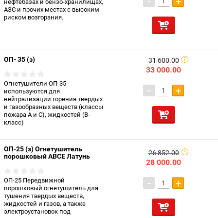
−
+
нефтебазах и бензо-хранилищах,
АЗС и прочих местах с высоким
риском возгорания.
ОП- 35 (з)
31 600.00
33 000.00
Огнетушители ОП-35
−
+
используются для
нейтрализации горения твердых
и газообразных веществ (классы
пожара A и C), жидкостей (B-
класс)
ОП-25 (з) Огнетушитель
26 852.00
порошковый АВСЕ Латунь
28 000.00
ОП-25 Передвижной
−
+
порошковый огнетушитель для
тушения твердых веществ,
жидкостей и газов, а также
электроустановок под