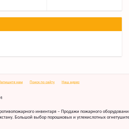
Напишите нам
Поиск по сайту
Наш адрес
01
ротивопожарного инвентаря – Продажи пожарного оборудования
хстану. Б
ольшой выбор порошковых и углекислотных огнетушите