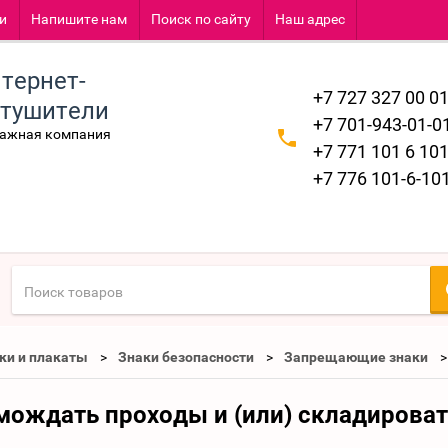
и
Напишите нам
Поиск по сайту
Наш адрес
тернет-
+7 727 327 00 0
етушители
+7 701-943-01-0
тажная компания
+7 771 101 6 10
+7 776 101-6-10
ки и плакаты
Знаки безопасности
Запрещающие знаки
мождать проходы и (или) складироват