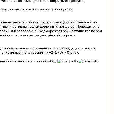
герметичные объемы (электрошкафы, электрощиты,
м числе с целью маскировки или эвакуации.
жение (ингибирование) цепных реакций окисления в зоне
сными частицами солей щелочных металлов. Приводится в
ерочным) способом, выход аэрозоля осуществляется по оси
ной на очаг пожара с подветренной стороны.
 для оперативного применения при ликвидации пожаров
ение пламенного горения), «А2»), «В», «С», «Е».