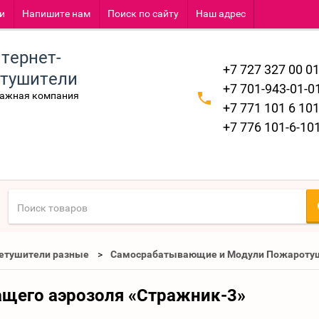
и
Напишите нам
Поиск по сайту
Наш адрес
тернет-
+7 727 327 00 0
етушители
+7 701-943-01-0
тажная компания
+7 771 101 6 10
+7 776 101-6-10
етушители разные
Самосрабатывающие и Модули Пожароту
ащего аэрозоля «Стражник-3»