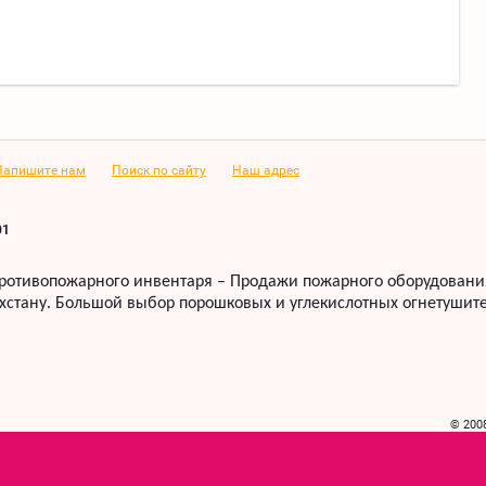
Напишите нам
Поиск по сайту
Наш адрес
01
ротивопожарного инвентаря – Продажи пожарного оборудования
хстану. Б
ольшой выбор порошковых и углекислотных огнетушите
© 200