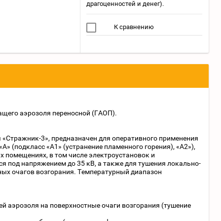
драгоценностей и денег).
К сравнению
ащего аэрозоля переносной (ГАОП).
 «Стражник-3», предназначен для оперативного применения
А» (подкласс «А1» (устранение пламенного горения), «А2»),
ых помещениях, в том числе электроустановок и
я под напряжением до 35 кВ, а также для тушения локально-
ных очагов возгорания. Температурный диапазон
ей аэрозоля на поверхностные очаги возгорания (тушение