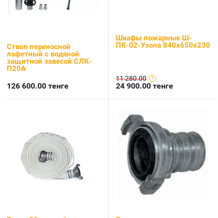
Шкафы пожарные Ш-
ПК-02-Узола 840х650х230
Ствол переносной
лафетный с водяной
защитной завесой СЛК-
П20А
11 280.00
126 600.00
тенге
24 900.00
тенге