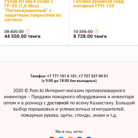
Рукав 80 мм в сборе с
Головка рукавная соед.
ГР-80 (1,6 Мпа)
напорная ГРН-150
"Латексированный" с
защитным покрытием из
латекса
38 400.00
10 356.00
44 550.00
тенге
8 728.00
тенге
Телефон: +7 771 101 6 101, +7 727 327 00 01
(с 9:00 до 18:00 без выходных)
2020 ©
Pom
.
kz
Интернет-магазин противопожарного
инвентаря – Продажи пожарного оборудования и инвентаря
оптом и в розницу
с доставкой
по всему Казахстану. Б
ольшой
выбор порошковых и углекислотных огнетушителей,
пожарные рукава, щиты, стенды, знаки
и т.д.
Мы в соц. сетях